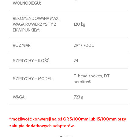
–
WOLNOBIEGU:
REKOMENDOWANA MAX.
WAGA ROWERZYSTY Z
120 kg
EKWIPUNKIEM:
ROZMIAR:
29″ / 700C
SZPRYCHY – ILOŚĆ:
24
T-head spokes, DT
SZPRYCHY – MODEL:
aerolite®
WAGA:
723 g
*możliwość konwersji na oś QR 5/100mm lub 15/100mm przy
zakupie dodatkowych adapterów.