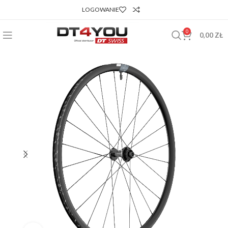
LOGOWANIE
0
0,00
ZŁ