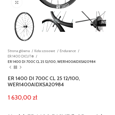
Powiększ
Strona główna
Koła szosowe
Endurance
ER 1400 DICUT®
ER 1400 DI 700C CL 25 12/100, WER1400AIDXSA20984
ER 1400 DI 700C CL 25 12/100,
WER1400AIDXSA20984
1 630,00
zł