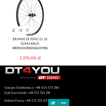
ER 1400 DI 700C CL 25
12/142 ASL11,
WER1400NIDISA20985
2 270,00
zł
Gracjan Stankiewicz: +48 505 573 286
Eryk Gomoński: +48 572 725 218
Robert Pyssa: +48 572 725 217