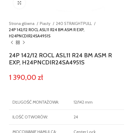
Powiększ
Strona główna
Piasty
240 STRAIGHTPULL
24P 142/12 ROCL ASL11 R24 BM ASM R EXP,
H24PNCDIR24SA4951S
24P 142/12 ROCL ASL11 R24 BM ASM R
EXP, H24PNCDIR24SA4951S
1 390,00
zł
DŁUGOŚĆ MONTAŻOWA:
12/142 mm
ILOŚĆ OTWORÓW:
24
MOCOWANIE HAMULCA:
Center Lock