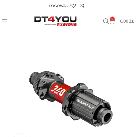
LOGOWANIE
0
0,00
ZŁ