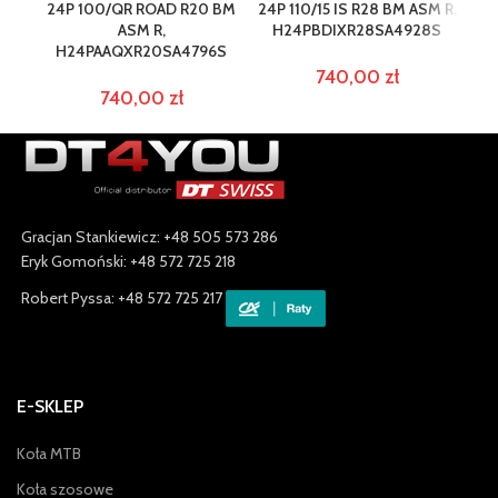
24P 100/QR ROAD R20 BM
24P 110/15 IS R28 BM ASM R,
24P
ASM R,
H24PBDIXR28SA4928S
H24PAAQXR20SA4796S
H
740,00
zł
740,00
zł
Gracjan Stankiewicz: +48 505 573 286
Eryk Gomoński: +48 572 725 218
Robert Pyssa: +48 572 725 217
E-SKLEP
Koła MTB
Koła szosowe