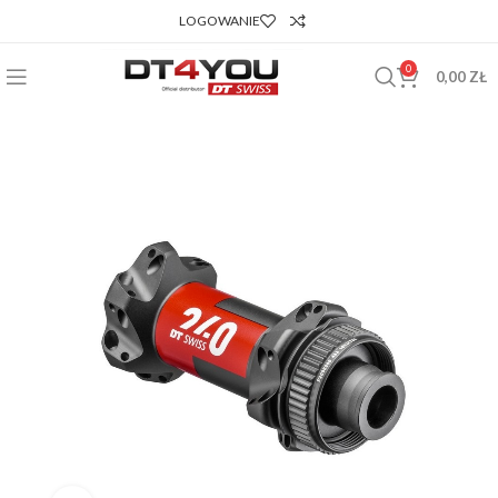
LOGOWANIE
0
0,00
ZŁ