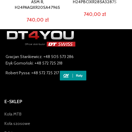
ASM R,
H24PBCIXR28SA3287S
H24PAAQXR20SA4796S
H
740,00
zł
740,00
zł
Gracjan Stankiewicz: +48 505 573 286
Eryk Gomoński: +48 572 725 218
Robert Pyssa: +48 572 725 217
E-SKLEP
Koła MTB
Koła szosowe