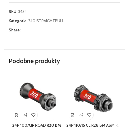
SKU:
3434
Kategoria:
240 STRAIGHTPULL
Share:
Podobne produkty
24P 100/QR ROAD R20 BM
24P 110/15 CL R28 BM ASM R,
24P