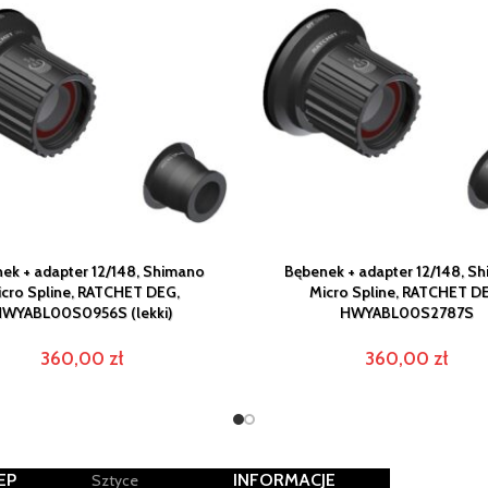
ek + adapter 12/148, Shimano
Bębenek + adapter 12/148, S
cro Spline, RATCHET DEG,
Micro Spline, RATCHET D
WYABL00S0956S (lekki)
HWYABL00S2787S
360,00
zł
360,00
zł
EP
INFORMACJE
Sztyce