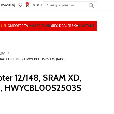
0
OWANIE
0,00
ZŁ
!!!
HOME
OFERTA
O NAS
SERWIS
SIEĆ DEALERSKA
KONTAKT
 DEG
D, RATCHET DEG, HWYCBL00S2503S (lekki)
pter 12/148, SRAM XD,
G, HWYCBL00S2503S