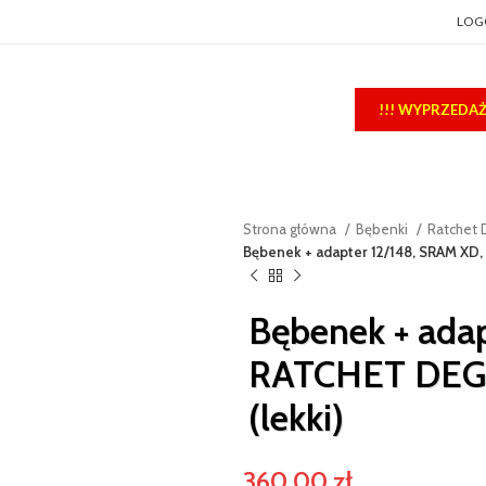
LOG
!!! WYPRZEDAŻ 
Strona główna
Bębenki
Ratchet
Bębenek + adapter 12/148, SRAM X
Bębenek + ada
RATCHET DE
(lekki)
360,00
zł