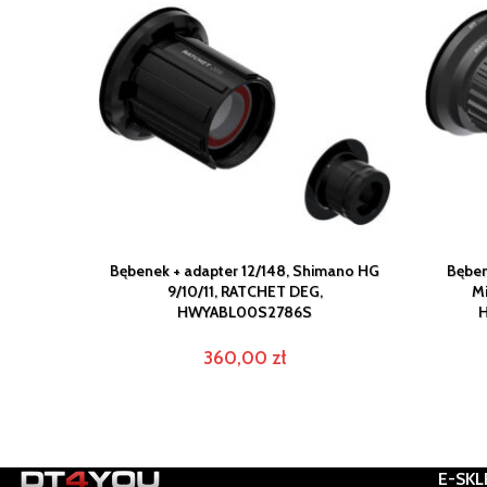
Bębenek + adapter 12/148, Shimano HG
Bęben
9/10/11, RATCHET DEG,
Mi
HWYABL00S2786S
H
360,00
zł
E-SKL