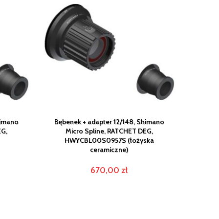
himano
Bębenek + adapter 12/148, Shimano
Bębene
EG,
Micro Spline, RATCHET DEG,
RATC
HWYCBL00S0957S (łożyska
ceramiczne)
670,00
zł