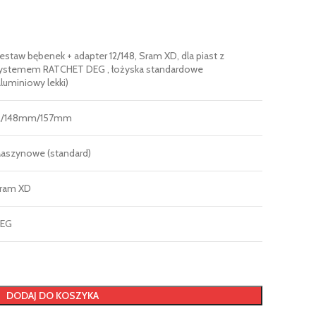
estaw bębenek + adapter 12/148, Sram XD, dla piast z
ystemem RATCHET DEG , łożyska standardowe
aluminiowy lekki)
2/148mm/157mm
aszynowe (standard)
ram XD
EG
DODAJ DO KOSZYKA