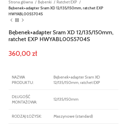
Strona główna
Bębenki
Ratchet EXP
Bębenek+adapter Sram XD 12/135/150mm, ratchet EXP
HWYABL00S5704S
Bębenek+adapter Sram XD 12/135/150mm,
ratchet EXP HWYABL00S5704S
360,00
zł
NAZWA
Bębenek+adapter Sram XD
PRODUKTU:
12/135/150mm, ratchet EXP
DŁUGOŚĆ
12/135/150mm
MONTAŻOWA:
RODZAJ ŁOŻYSK:
Maszynowe (standard)