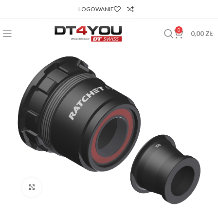
LOGOWANIE
0
0,00
ZŁ
Powiększ