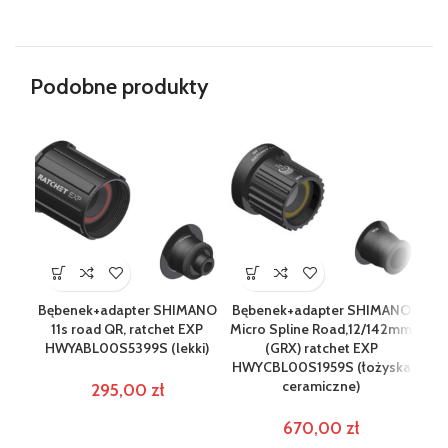
Podobne produkty
Bębenek+adapter SHIMANO
Bębenek+adapter SHIMANO
Bę
11s road QR, ratchet EXP
Micro Spline Road,12/142mm
Mic
HWYABL00S5399S (lekki)
(GRX) ratchet EXP
HWYCBL00S1959S (łożyska
ceramiczne)
295,00
zł
670,00
zł