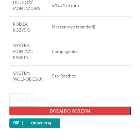
DŁUGOŚĆ
5/130/135 mm
MONTAŻOWA:
RODZAJ
Maszynowe (standard)
ŁOŻYSK:
SYSTEM
MONTAŻU
Campagnolo
KASETY:
SYSTEM
Star Ratchet
WOLNOBIEGU:
DODAJ DO KOSZYKA