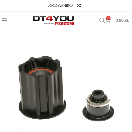
LOGOWANIE
0
0,00
ZŁ