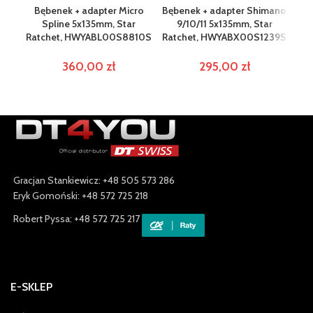
Bębenek + adapter Micro
Bębenek + adapter Shimano
Spline 5x135mm, Star
9/10/11 5x135mm, Star
Ca
Ratchet, HWYABL00S8810S
Ratchet, HWYABX00S1239S
Ra
360,00
zł
295,00
zł
Gracjan Stankiewicz: +48 505 573 286
Eryk Gomoński: +48 572 725 218
Robert Pyssa: +48 572 725 217
E-SKLEP