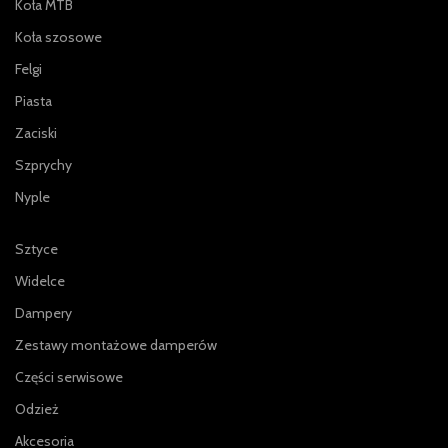
Koła MTB
Koła szosowe
Felgi
Piasta
Zaciski
Szprychy
Nyple
Sztyce
Widelce
Dampery
Zestawy montażowe damperów
Części serwisowe
Odzież
Akcesoria