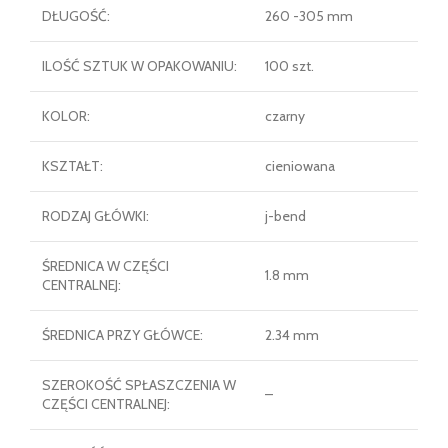
DŁUGOŚĆ:
260 -305 mm
ILOŚĆ SZTUK W OPAKOWANIU:
100 szt.
KOLOR:
czarny
KSZTAŁT:
cieniowana
RODZAJ GŁÓWKI:
j-bend
ŚREDNICA W CZĘŚCI
1.8 mm
CENTRALNEJ:
ŚREDNICA PRZY GŁÓWCE:
2.34 mm
SZEROKOŚĆ SPŁASZCZENIA W
–
CZĘŚCI CENTRALNEJ: