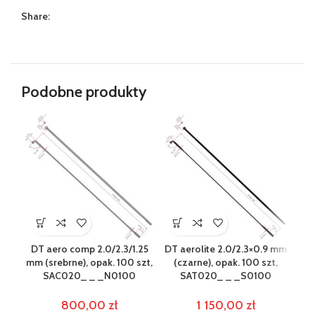
Share:
Podobne produkty
DT aero comp 2.0/2.3/1.25
DT aerolite 2.0/2.3×0.9 mm
DT 
mm (srebrne), opak. 100 szt,
(czarne), opak. 100 szt,
SAC020_ _ _N0100
SAT020_ _ _S0100
800,00
zł
1 150,00
zł