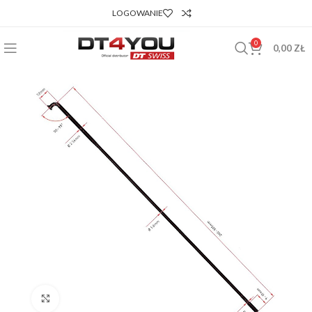
LOGOWANIE
0
0,00
ZŁ
Powiększ