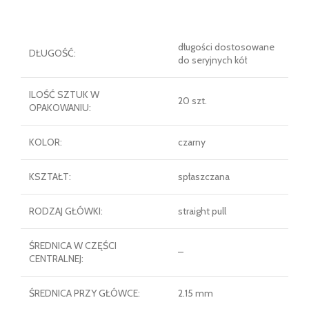
długości dostosowane
DŁUGOŚĆ:
do seryjnych kół
ILOŚĆ SZTUK W
20 szt.
OPAKOWANIU:
KOLOR:
czarny
KSZTAŁT:
spłaszczana
RODZAJ GŁÓWKI:
straight pull
ŚREDNICA W CZĘŚCI
–
CENTRALNEJ:
ŚREDNICA PRZY GŁÓWCE:
2.15 mm