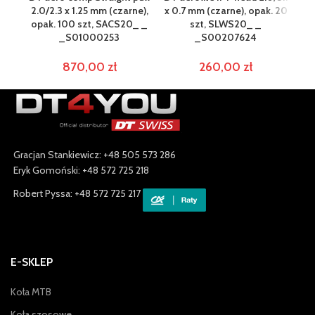
2.0/2.3 x 1.25 mm (czarne),
x 0.7 mm (czarne), opak. 20
2.
opak. 100 szt, SACS20_ _
szt, SLWS20_ _
op
_S01000253
_S00207624
870,00
zł
260,00
zł
Gracjan Stankiewicz: +48 505 573 286
Eryk Gomoński: +48 572 725 218
Robert Pyssa: +48 572 725 217
E-SKLEP
Koła MTB
Koła szosowe