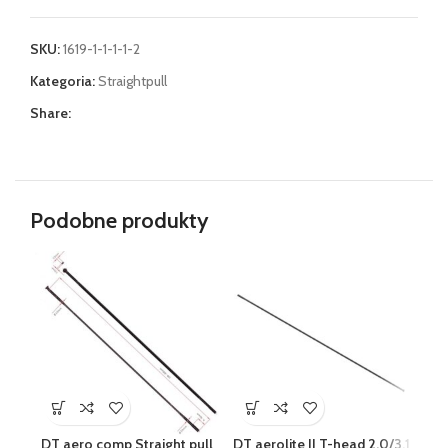
SKU:
1619-1-1-1-1-2
Kategoria:
Straightpull
Share:
Podobne produkty
DT aero comp Straight pull
DT aerolite II T-head 2.0/3.1
D