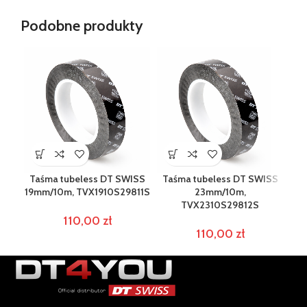
Podobne produkty
Taśma tubeless DT SWISS
Taśma tubeless DT SWISS
Ta
19mm/10m, TVX1910S29811S
23mm/10m,
TVX2310S29812S
110,00
zł
110,00
zł